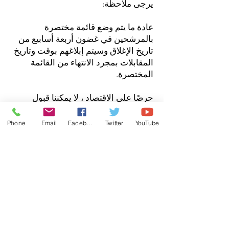
يرجى ملاحظة:
عادة ما يتم وضع قائمة مختصرة
بالمرشحين في غضون أربعة أسابيع من
تاريخ الإغلاق وسيتم إبلاغهم بوقت وتاريخ
المقابلات بمجرد الانتهاء من القائمة
المختصرة.
حرصًا على الاقتصاد ، لا يمكننا قبول
الطلبات ما لم يتم إرفاق مظروف مختوم
بعنوان. لم تنجح .
Phone
Email
Facebook
Twitter
YouTube
مهما كانت النتيجة ، نشكرك على إبداء
الاهتمام.
استمارة طلب التدريس
استمارة طلب عدم التدريس
تقييم استمارة التنوع
إشعار الحفظ