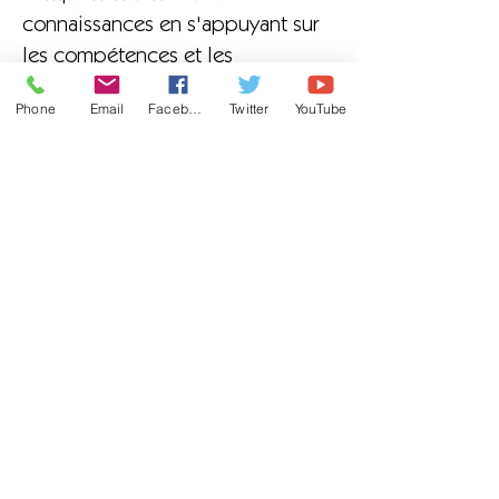
connaissances en s'appuyant sur
les compétences et les
connaissances antérieures. .
Phone
Email
Facebook
Twitter
YouTube
Un programme plus large est
également exploré en dehors du
contenu de l'examen GCSE pour
aider les élèves à établir des liens
avec des matières transversales
telles que l'histoire et la
psychologie. Des sujets tels que
Crime et châtiment permettent
aux élèves de remettre en
question un point de vue
psychologique pour élargir
l'expérience des élèves sur la
façon dont les concepts clés sont