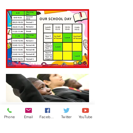
Notre
journée
Phone
Email
Facebook
Twitter
YouTube
d'école