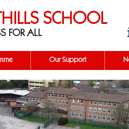
THILLS SCHOOL
S FOR ALL
amme
Our Support
No