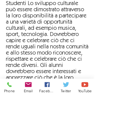
Studenti Lo sviluppo culturale
può essere dimostrato attraverso
la loro disponibilità a partecipare
a una varietà di opportunità
culturali, ad esempio musica,
sport, tecnologia. Dovrebbero
capire e celebrare ciò che ci
rende uguali nella nostra comunità
e allo stesso modo riconoscere,
rispettare e celebrare ciò che ci
rende diversi. Gli alunni
dovrebbero essere interessati e
apprezzare ciò che è la loro
eredità e ciò che li rende ciò che
sono. In tal modo, la scuola
Phone
Email
Facebook
Twitter
YouTube
dovrebbe valorizzare la diversità
culturale e, così facendo,
prevenire il razzismo.