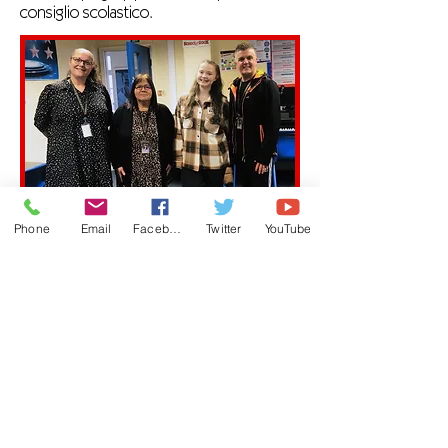
consiglio scolastico.
Nicole ha continuato a studiare arti
Phone
Email
Facebook
Twitter
YouTube
dello spettacolo a tempo pieno al
Bury College, lasciando con
Distinction. Da allora Nicole ha avuto
la fortuna di lavorare con BBC
Bitesize come doppiatrice di
animazione, prestando la sua voce a
un personaggio nella loro nuova
serie educativa "Castles and
Knights". Da allora Nicole è riuscita