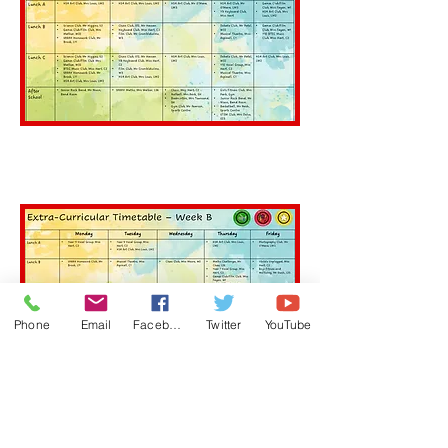
Phone
Email
Facebook
Twitter
YouTube
Poniżej znajdują się harmonogramy
wszystkich zajęć pozalekcyjnych
odbywających się w Smithills School.
Działania te rozpoczną się w tygodniu