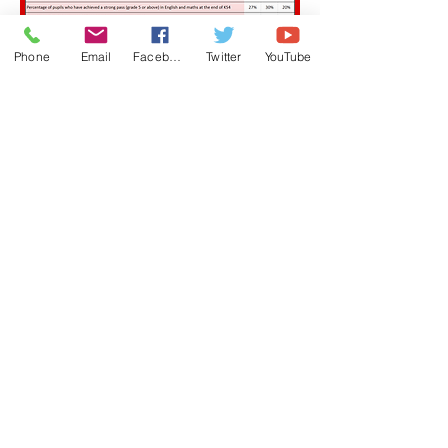
Phone
Email
Facebook
Twitter
YouTube
Bardziej szczegółowe dane można
znaleźć na stronie Gov.uk, klikając
poniższy przycisk.
FOLLOW US
_cc781905-5cde-3194_bb3b-136bad5cf58d-378_-136cf_3605
-bb3b-136bad5cf58d_ © Copyright 2022 Szkoła Smithills. Wszelkie
prawa zastrzeżone.
Opracowany i utrzymywany przez Smithills Media and Digital Team.