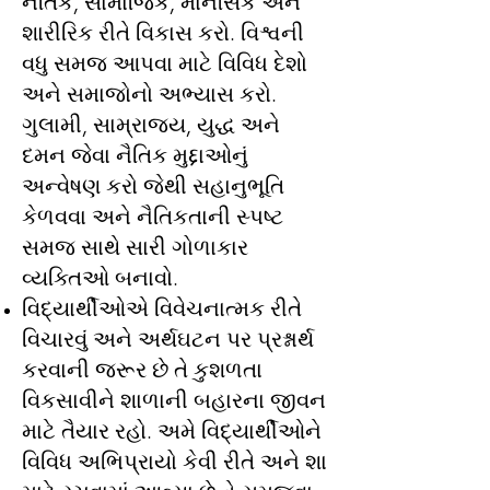
નૈતિક, સામાજિક, માનસિક અને
શારીરિક રીતે વિકાસ કરો. વિશ્વની
વધુ સમજ આપવા માટે વિવિધ દેશો
અને સમાજોનો અભ્યાસ કરો.
ગુલામી, સામ્રાજ્ય, યુદ્ધ અને
દમન જેવા નૈતિક મુદ્દાઓનું
અન્વેષણ કરો જેથી સહાનુભૂતિ
કેળવવા અને નૈતિકતાની સ્પષ્ટ
સમજ સાથે સારી ગોળાકાર
વ્યક્તિઓ બનાવો.
વિદ્યાર્થીઓએ વિવેચનાત્મક રીતે
વિચારવું અને અર્થઘટન પર પ્રશ્નાર્થ
કરવાની જરૂર છે તે કુશળતા
વિકસાવીને શાળાની બહારના જીવન
માટે તૈયાર રહો. અમે વિદ્યાર્થીઓને
વિવિધ અભિપ્રાયો કેવી રીતે અને શા