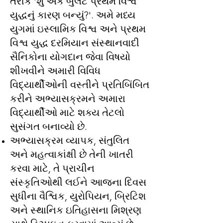
તરીકે 'શું એક બુલેટ પ્રથમ વિશ્વ
યુદ્ધનું કારણ બન્યું?'. અમે મધ્ય
યુગમાં ઇસ્લામિક વિશ્વ અને પ્રથમ
વિશ્વ યુદ્ધ દરમિયાન સંસ્થાનવાદી
સૈનિકોના યોગદાન જેવા વિષયો
શીખવીને અમારી વિવિધ
વિદ્યાર્થીઓની વસ્તીને પ્રતિબિંબિત
કરીને અભ્યાસક્રમને અમારા
વિદ્યાર્થીઓ માટે શક્ય તેટલો
સુસંગત બનાવ્યો છે.
અભ્યાસક્રમ વ્યાપક, સંતુલિત
અને મહત્વાકાંક્ષી છે તેની ખાતરી
કરવા માટે, તે પ્રાચીન
સંસ્કૃતિઓથી લઈને આજના દિવસ
સુધીના વૈશ્વિક, યુરોપિયન, બ્રિટિશ
અને સ્થાનિક ઇતિહાસના મિશ્રણ