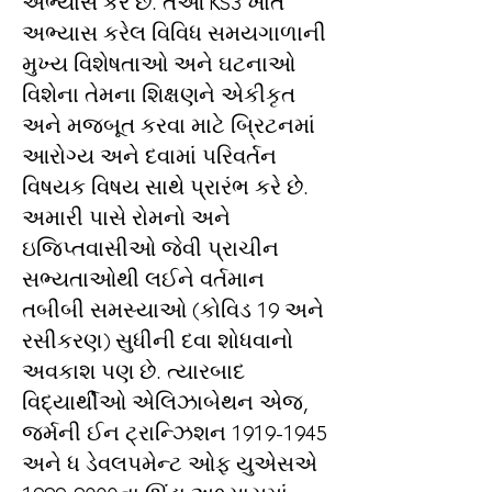
અભ્યાસ કરે છે. તેઓ KS3 ખાતે
અભ્યાસ કરેલ વિવિધ સમયગાળાની
મુખ્ય વિશેષતાઓ અને ઘટનાઓ
વિશેના તેમના શિક્ષણને એકીકૃત
અને મજબૂત કરવા માટે બ્રિટનમાં
આરોગ્ય અને દવામાં પરિવર્તન
વિષયક વિષય સાથે પ્રારંભ કરે છે.
અમારી પાસે રોમનો અને
ઇજિપ્તવાસીઓ જેવી પ્રાચીન
સભ્યતાઓથી લઈને વર્તમાન
તબીબી સમસ્યાઓ (કોવિડ 19 અને
રસીકરણ) સુધીની દવા શોધવાનો
અવકાશ પણ છે. ત્યારબાદ
વિદ્યાર્થીઓ એલિઝાબેથન એજ,
જર્મની ઈન ટ્રાન્ઝિશન
1919-1945
અને ધ ડેવલપમેન્ટ ઓફ યુએસએ