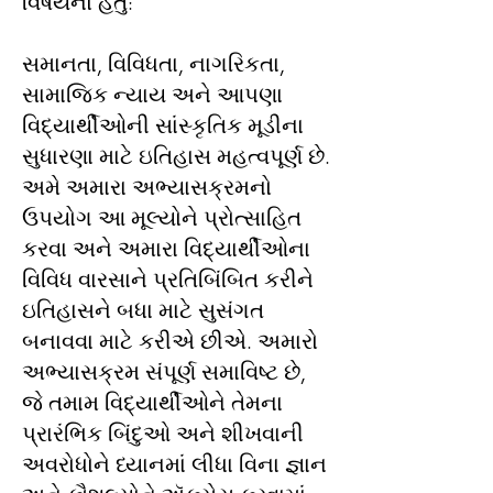
વિષયનો હેતુ:
સમાનતા, વિવિધતા, નાગરિકતા,
સામાજિક ન્યાય અને આપણા
વિદ્યાર્થીઓની સાંસ્કૃતિક મૂડીના
સુધારણા માટે ઇતિહાસ મહત્વપૂર્ણ છે.
અમે અમારા અભ્યાસક્રમનો
ઉપયોગ આ મૂલ્યોને પ્રોત્સાહિત
કરવા અને અમારા વિદ્યાર્થીઓના
વિવિધ વારસાને પ્રતિબિંબિત કરીને
ઇતિહાસને બધા માટે સુસંગત
બનાવવા માટે કરીએ છીએ. અમારો
અભ્યાસક્રમ સંપૂર્ણ સમાવિષ્ટ છે,
જે તમામ વિદ્યાર્થીઓને તેમના
પ્રારંભિક બિંદુઓ અને શીખવાની
અવરોધોને ધ્યાનમાં લીધા વિના જ્ઞાન