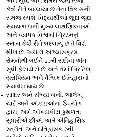
અને યુદ્ધ અને સમય જતાં તેઓ
કેવી રીતે બદલાયા છે તેના વિકાસની
સમજ રચશે. વિદ્યાર્થીઓ જુદા જુદા
સમયગાળાની મુખ્ય લાક્ષણિકતાઓ
અને વ્યાપક વિશ્વમાં બ્રિટનનું
સ્થાન કેવી રીતે બદલાયું છે તે વિશે
શીખે છે. અમારો અભ્યાસક્રમ
રોમનોથી લઈને 20મી સદીના અંત
સુધી ફેલાયેલો છે અને તેમાં બ્રિટિશ,
યુરોપિયન અને વૈશ્વિક ઈતિહાસનો
સમાવેશ થાય છે.
સાક્ષર અને સંખ્યા બનો. આલેખ,
ચાર્ટ અને આંકડાઓના ઉપયોગ
દ્વારા, અમે આંકડાકીય કુશળતા
સુધારીએ છીએ. અમે ઐતિહાસિક
સ્ત્રોતો અને ઇતિહાસકારની