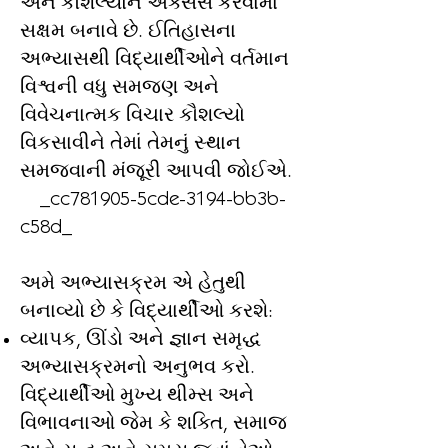
અને કૌશલ્યોને ઍક્સેસ કરવામાં
સક્ષમ બનાવે છે. ઈતિહાસના
અભ્યાસથી વિદ્યાર્થીઓને વર્તમાન
વિશ્વની વધુ સમજણ અને
વિવેચનાત્મક વિચાર કૌશલ્યો
વિકસાવીને તેમાં તેમનું સ્થાન
સમજવાની મંજૂરી આપવી જોઈએ.
_cc781905-5cde-3194-bb3b-
c58d_
અમે અભ્યાસક્રમ એ હેતુથી
બનાવ્યો છે કે વિદ્યાર્થીઓ કરશે:
વ્યાપક, ઊંડો અને જ્ઞાન સમૃદ્ધ
અભ્યાસક્રમનો અનુભવ કરો.
વિદ્યાર્થીઓ મુખ્ય થીમ્સ અને
વિભાવનાઓ જેમ કે શક્તિ, સમાજ