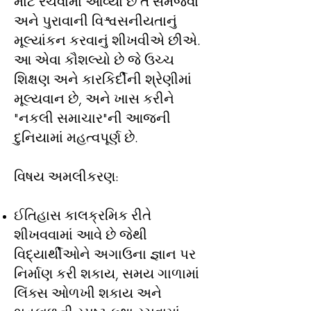
માટે રચવામાં આવ્યા છે તે સમજવા
અને પુરાવાની વિશ્વસનીયતાનું
મૂલ્યાંકન કરવાનું શીખવીએ છીએ.
આ એવા કૌશલ્યો છે જે ઉચ્ચ
શિક્ષણ અને કારકિર્દીની શ્રેણીમાં
મૂલ્યવાન છે, અને ખાસ કરીને
"નકલી સમાચાર"ની આજની
દુનિયામાં મહત્વપૂર્ણ છે.
વિષય અમલીકરણ:
ઈતિહાસ કાલક્રમિક રીતે
શીખવવામાં આવે છે જેથી
વિદ્યાર્થીઓને અગાઉના જ્ઞાન પર
નિર્માણ કરી શકાય, સમય ગાળામાં
લિંક્સ ઓળખી શકાય અને