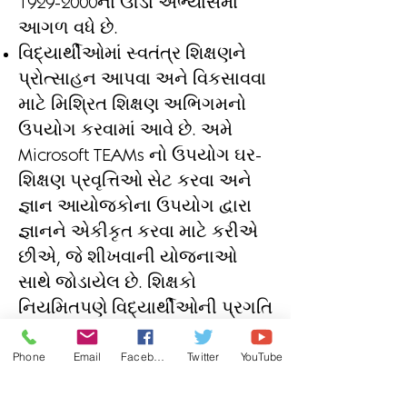
1929-2000
ના ઊંડા અભ્યાસમાં
આગળ વધે છે.
વિદ્યાર્થીઓમાં સ્વતંત્ર શિક્ષણને
પ્રોત્સાહન આપવા અને વિકસાવવા
માટે મિશ્રિત શિક્ષણ અભિગમનો
ઉપયોગ કરવામાં આવે છે. અમે
Microsoft TEAMs નો ઉપયોગ ઘર-
શિક્ષણ પ્રવૃત્તિઓ સેટ કરવા અને
જ્ઞાન આયોજકોના ઉપયોગ દ્વારા
જ્ઞાનને એકીકૃત કરવા માટે કરીએ
છીએ, જે શીખવાની યોજનાઓ
સાથે જોડાયેલ છે. શિક્ષકો
નિયમિતપણે વિદ્યાર્થીઓની પ્રગતિ
પર પ્રતિસાદ આપે છે.
Phone
Email
Facebook
Twitter
YouTube
SEND, DP, MA જેવા ચોક્કસ જૂથો
પર નજીકથી દેખરેખ રાખવામાં આવે