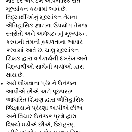
માટે દર અર્ધ ટર્મે ઔપચારિક રીતે
મૂલ્યાંકન કરવામાં આવે છે.
વિદ્યાર્થીઓનું મૂલ્યાંકન તેમના
ઐતિહાસિક જ્ઞાનના ઉપયોગ તેમજ
સ્ત્રોતો અને અર્થઘટનનું મૂલ્યાંકન
કરવાની તેમની કુશળતાના આધારે
કરવામાં આવે છે. ચાલુ મૂલ્યાંકન
શિક્ષક દ્વારા વર્ગકાર્યની દેખરેખ અને
વિદ્યાર્થીઓ સાથેની ચર્ચાઓ દ્વારા
થાય છે.
અમે શીખવાના પ્રેમને ઉત્તેજન
આપીએ છીએ અને પૂછપરછ
આધારિત શિક્ષણ દ્વારા ઐતિહાસિક
જિજ્ઞાસાને પ્રેરણા આપીએ છીએ
અને વિચાર ઉત્તેજક પ્રશ્નો દ્વારા
વિષયો ઘડીએ છીએ, ઉદાહરણ