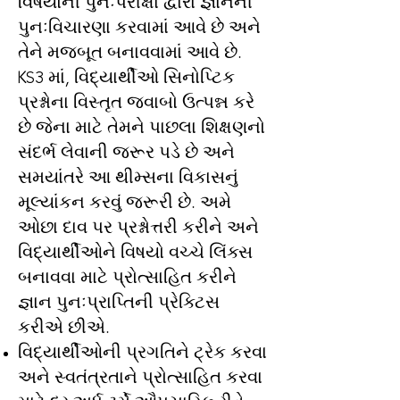
વિષયોની પુનઃપરીક્ષા દ્વારા જ્ઞાનની
પુનઃવિચારણા કરવામાં આવે છે અને
તેને મજબૂત બનાવવામાં આવે છે.
KS3 માં, વિદ્યાર્થીઓ સિનોપ્ટિક
પ્રશ્નોના વિસ્તૃત જવાબો ઉત્પન્ન કરે
છે જેના માટે તેમને પાછલા શિક્ષણનો
સંદર્ભ લેવાની જરૂર પડે છે અને
સમયાંતરે આ થીમ્સના વિકાસનું
મૂલ્યાંકન કરવું જરૂરી છે. અમે
ઓછા દાવ પર પ્રશ્નોત્તરી કરીને અને
વિદ્યાર્થીઓને વિષયો વચ્ચે લિંક્સ
બનાવવા માટે પ્રોત્સાહિત કરીને
જ્ઞાન પુનઃપ્રાપ્તિની પ્રેક્ટિસ
કરીએ છીએ.
વિદ્યાર્થીઓની પ્રગતિને ટ્રેક કરવા
અને સ્વતંત્રતાને પ્રોત્સાહિત કરવા