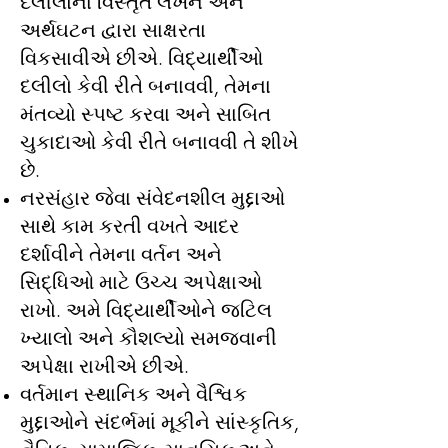
દલીલોના વિસ્તૃત લેખન અને
અર્થઘટન દ્વારા સાક્ષરતા
વિકસાવીએ છીએ. વિદ્યાર્થીઓ
દલીલો કેવી રીતે બનાવવી, તેમના
મંતવ્યો સ્પષ્ટ કરવા અને સાબિત
ચુકાદાઓ કેવી રીતે બનાવવી તે શીખે
છે.
નરસંહાર જેવા સંવેદનશીલ મુદ્દાઓ
સાથે કામ કરતી વખતે આદર
દર્શાવીને તેમના વર્તન અને
સિદ્ધિઓ માટે ઉચ્ચ અપેક્ષાઓ
રાખો. અમે વિદ્યાર્થીઓને જટિલ
ખ્યાલો અને કૌશલ્યો સમજવાની
અપેક્ષા રાખીએ છીએ.
વર્તમાન સ્થાનિક અને વૈશ્વિક
મુદ્દાઓને સંદર્ભમાં મૂકીને સાંસ્કૃતિક,