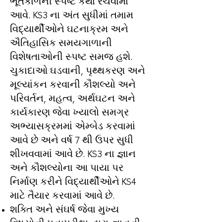
ભૂતકાળની સ્પષ્ટ કથા રચવામાં
આવે. KS3 ના અંત સુધીમાં તમામ
વિદ્યાર્થીઓને ઘટનાક્રમ અને
ઐતિહાસિક સમયગાળાની
વિશેષતાઓની સ્પષ્ટ સમજ હશે.
ચુકાદાઓ ઘડવાની, પૃથ્થકરણ અને
મૂલ્યાંકન કરવાની કૌશલ્યો અને
પરિવર્તન, મહત્વ, અર્થઘટન અને
કાર્યકારણ જેવા ખ્યાલો સમગ્ર
અભ્યાસક્રમમાં એમ્બેડ કરવામાં
આવે છે અને વર્ષ 7 થી ઉપર સુધી
શીખવવામાં આવે છે. KS3 ના જ્ઞાન
અને કૌશલ્યોના આ પાયા પર
નિર્માણ કરીને વિદ્યાર્થીઓને KS4
માટે તૈયાર કરવામાં આવે છે.
શક્તિ અને સંઘર્ષ જેવા મુખ્ય