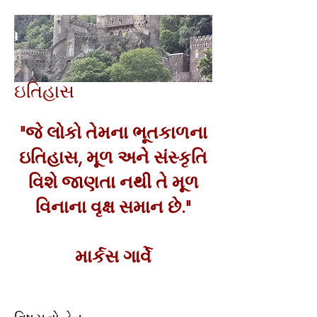
ઇતિહાસ
"જે લોકો તેમના ભૂતકાળના
ઇતિહાસ, મૂળ અને સંસ્કૃતિ
વિશે જાણતા નથી તે મૂળ
વિનાના વૃક્ષ સમાન છે."
માર્કસ ગાર્વે