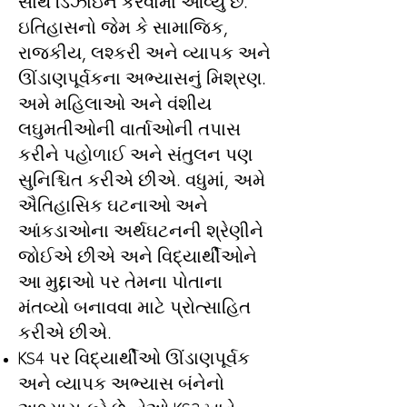
સાથે ડિઝાઇન કરવામાં આવ્યું છે.
ઇતિહાસનો જેમ કે સામાજિક,
રાજકીય, લશ્કરી અને વ્યાપક અને
ઊંડાણપૂર્વકના અભ્યાસનું મિશ્રણ.
અમે મહિલાઓ અને વંશીય
લઘુમતીઓની વાર્તાઓની તપાસ
કરીને પહોળાઈ અને સંતુલન પણ
સુનિશ્ચિત કરીએ છીએ. વધુમાં, અમે
ઐતિહાસિક ઘટનાઓ અને
આંકડાઓના અર્થઘટનની શ્રેણીને
જોઈએ છીએ અને વિદ્યાર્થીઓને
આ મુદ્દાઓ પર તેમના પોતાના
મંતવ્યો બનાવવા માટે પ્રોત્સાહિત
કરીએ છીએ.
KS4 પર વિદ્યાર્થીઓ ઊંડાણપૂર્વક
અને વ્યાપક અભ્યાસ બંનેનો