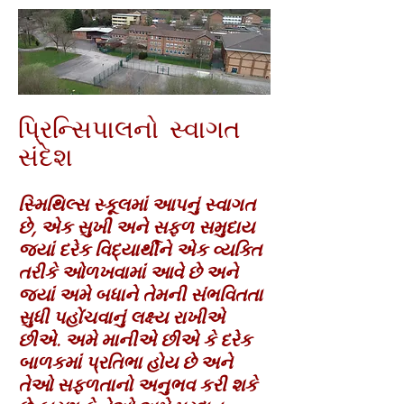
પ્રિન્સિપાલનો સ્વાગત
સંદેશ
સ્મિથિલ્સ સ્કૂલમાં આપનું સ્વાગત
છે, એક સુખી અને સફળ સમુદાય
જ્યાં દરેક વિદ્યાર્થીને એક વ્યક્તિ
તરીકે ઓળખવામાં આવે છે અને
જ્યાં અમે બધાને તેમની સંભવિતતા
સુધી પહોંચવાનું લક્ષ્ય રાખીએ
છીએ. અમે માનીએ છીએ કે દરેક
બાળકમાં પ્રતિભા હોય છે અને
તેઓ સફળતાનો અનુભવ કરી શકે