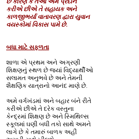
છે કારણ કે તેઓ અમે પ્રદાન
કરીએ છીએ તે સહાયક અને
કાળજીભર્યા વાતાવરણ દ્વારા યુવાન
વયસ્કોમાં વિકાસ પામે છે.
બધા માટે સફળતા
શાળા એ પ્રથમ અને અગ્રણી
શિક્ષણનું સ્થળ છે જ્યાં વિદ્યાર્થીઓ
સલામત અનુભવે છે અને તેમની
શૈક્ષણિક યાત્રાનો આનંદ માણે છે.
અમે વર્ગખંડમાં અને બહાર બંને રીતે
કરીએ છીએ તે દરેક વસ્તુના
કેન્દ્રમાં શિક્ષણ છે અને સ્મિથિલ્સ
સ્કૂલમાં ઘણી બધી તકો સાથે અમને
લાગે છે કે તમારું બાળક અહીં