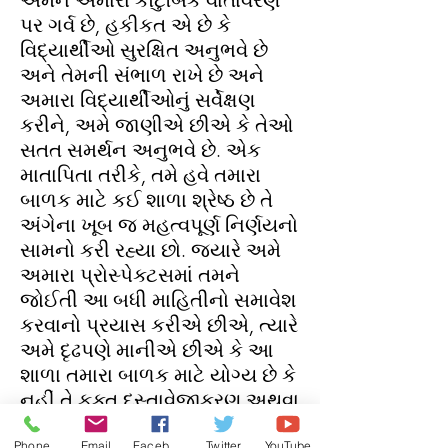
અમને અમારા કૌટુંબિક વાતાવરણ
પર ગર્વ છે, હકીકત એ છે કે
વિદ્યાર્થીઓ સુરક્ષિત અનુભવે છે
અને તેમની સંભાળ રાખે છે અને
અમારા વિદ્યાર્થીઓનું સર્વેક્ષણ
કરીને, અમે જાણીએ છીએ કે તેઓ
સતત સમર્થન અનુભવે છે. એક
માતાપિતા તરીકે, તમે હવે તમારા
બાળક માટે કઈ શાળા શ્રેષ્ઠ છે તે
અંગેના ખૂબ જ મહત્વપૂર્ણ નિર્ણયનો
સામનો કરી રહ્યા છો. જ્યારે અમે
અમારા પ્રોસ્પેક્ટસમાં તમને
જોઈતી આ બધી માહિતીનો સમાવેશ
કરવાનો પ્રયાસ કરીએ છીએ, ત્યારે
અમે દૃઢપણે માનીએ છીએ કે આ
શાળા તમારા બાળક માટે યોગ્ય છે કે
નહીં તે ફક્ત દસ્તાવેજીકરણ અથવા
ઓપન ઇવનિંગથી તમે શોધી શકતા
Phone
Email
Facebook
Twitter
YouTube