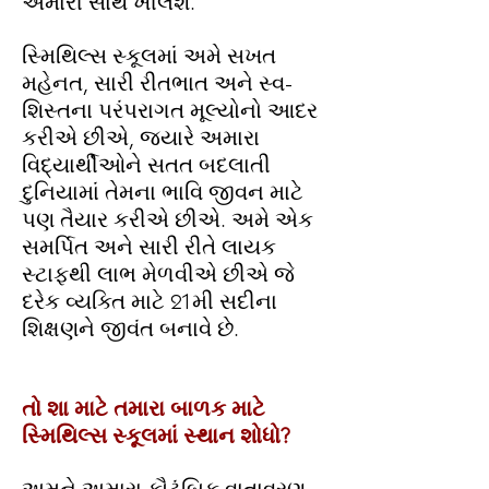
અમારી સાથે ખીલશે.
સ્મિથિલ્સ સ્કૂલમાં અમે સખત
મહેનત, સારી રીતભાત અને સ્વ-
શિસ્તના પરંપરાગત મૂલ્યોનો આદર
કરીએ છીએ, જ્યારે અમારા
વિદ્યાર્થીઓને સતત બદલાતી
દુનિયામાં તેમના ભાવિ જીવન માટે
પણ તૈયાર કરીએ છીએ. અમે એક
સમર્પિત અને સારી રીતે લાયક
સ્ટાફથી લાભ મેળવીએ છીએ જે
દરેક વ્યક્તિ માટે 21મી સદીના
શિક્ષણને જીવંત બનાવે છે.
તો શા માટે તમારા બાળક માટે
સ્મિથિલ્સ સ્કૂલમાં સ્થાન શોધો?