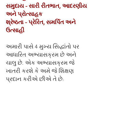
સમુદાય - સારી રીતભાત, આદરણીય
અને પ્રોત્સાહક
શ્રેષ્ઠતા - પ્રેરિત, સમર્પિત અને
ઉત્સાહી
અમારી પાસે 4 મુખ્ય સિદ્ધાંતો પર
આધારિત અભ્યાસક્રમ છે અને
ચાલુ છે. એક અભ્યાસક્રમ જે
ખાતરી કરશે કે અમે જે શિક્ષણ
પ્રદાન કરીએ છીએ તે છે: