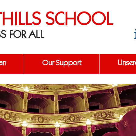
THILLS SCHOOL
S FOR ALL
an
Our Support
Unser