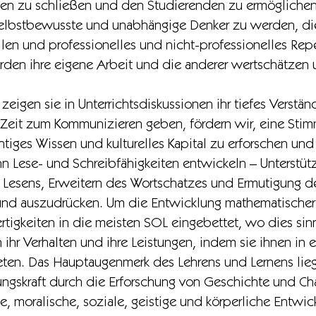
ken zu schließen und den Studierenden zu ermöglichen, 
elbstbewusste und unabhängige Denker zu werden, die 
llen und professionelles und nicht-professionelles Reper
erden ihre eigene Arbeit und die anderer wertschätzen 
eigen sie in Unterrichtsdiskussionen ihr tiefes Verstä
 Zeit zum Kommunizieren geben, fördern wir, eine Sti
tiges Wissen und kulturelles Kapital zu erforschen un
nn Lese- und Schreibfähigkeiten entwickeln – Unterstü
Lesens, Erweitern des Wortschatzes und Ermutigung der
und auszudrücken. Um die Entwicklung mathematische
rtigkeiten in die meisten SOL eingebettet, wo dies sinnv
ihr Verhalten und ihre Leistungen, indem sie ihnen in
ten. Das Hauptaugenmerk des Lehrens und Lernens liegt
lungskraft durch die Erforschung von Geschichte und Cha
lle, moralische, soziale, geistige und körperliche Entwi