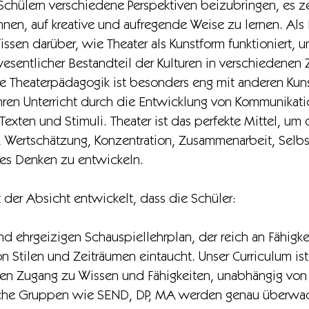
chülern verschiedene Perspektiven beizubringen, es z
ihnen, auf kreative und aufregende Weise zu lernen. Als 
ssen darüber, wie Theater als Kunstform funktioniert, u
esentlicher Bestandteil der Kulturen in verschiedenen 
ie Theaterpädagogik ist besonders eng mit anderen Kun
ihren Unterricht durch die Entwicklung von Kommunikati
Texten und Stimuli. Theater ist das perfekte Mittel, um
 Wertschätzung, Konzentration, Zusammenarbeit, Selbstv
hes Denken zu entwickeln.
 der Absicht entwickelt, dass die Schüler:
nd ehrgeizigen Schauspiellehrplan, der reich an Fähigk
on Stilen und Zeiträumen eintaucht. Unser Curriculum ist
 den Zugang zu Wissen und Fähigkeiten, unabhängig vo
ische Gruppen wie SEND, DP, MA werden genau überwac