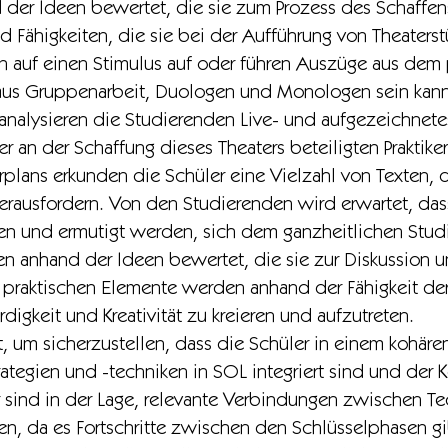
der Ideen bewertet, die sie zum Prozess des Schaffen
ähigkeiten, die sie bei der Aufführung von Theaterstü
on auf einen Stimulus auf oder führen Auszüge aus dem 
 aus Gruppenarbeit, Duologen und Monologen sein kann
 analysieren die Studierenden Live- und aufgezeichnete
r an der Schaffung dieses Theaters beteiligten Praktike
lans erkunden die Schüler eine Vielzahl von Texten, d
rausfordern. Von den Studierenden wird erwartet, dass
en und ermutigt werden, sich dem ganzheitlichen Stud
n anhand der Ideen bewertet, die sie zur Diskussion 
e praktischen Elemente werden anhand der Fähigkeit der
digkeit und Kreativität zu kreieren und aufzutreten.
t, um sicherzustellen, dass die Schüler in einem kohär
ategien und -techniken in SOL integriert sind und der 
 sind in der Lage, relevante Verbindungen zwischen Te
len, da es Fortschritte zwischen den Schlüsselphasen g