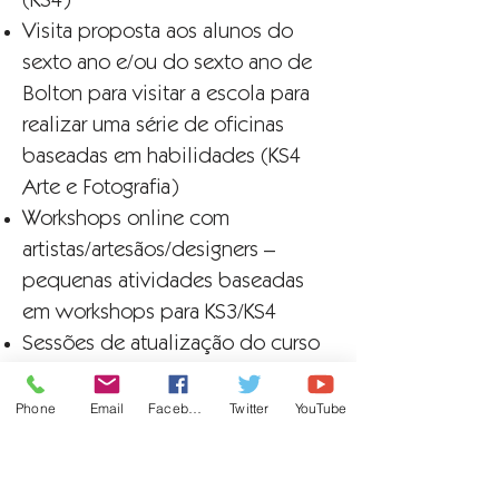
(KS4)
Visita proposta aos alunos do
sexto ano e/ou do sexto ano de
Bolton para visitar a escola para
realizar uma série de oficinas
baseadas em habilidades (KS4
Arte e Fotografia)
Workshops online com
artistas/artesãos/designers –
pequenas atividades baseadas
em workshops para KS3/KS4
Sessões de atualização do curso
KS4/sessões de reforço de
habilidades - por convite para
Phone
Email
Facebook
Twitter
YouTube
atingir necessidades específicas
de indivíduos para aumentar