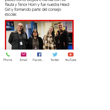
países como Bélgica e Irlanda con su
flauta y Tenor Horn y fue nuestra Head
Girl y formando parte del consejo
escolar.
Phone
Email
Facebook
Twitter
YouTube
Nicole se fue a estudiar artes
escénicas a tiempo completo en Bury
College y se fue con Distinction.
Desde entonces, Nicole ha tenido la
suerte de trabajar con BBC Bitesize
como locutora de animación,
prestando su voz a un personaje en
su nueva serie educativa 'Castles and