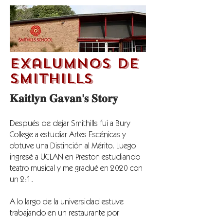
exalumnos de
SMITHILLS
𝐊𝐚𝐢𝐭𝐥𝐲𝐧 𝐆𝐚𝐯𝐚𝐧'𝐬 𝐒𝐭𝐨𝐫𝐲
Después de dejar Smithills fui a Bury
College a estudiar Artes Escénicas y
obtuve una Distinción al Mérito. Luego
ingresé a UCLAN en Preston estudiando
teatro musical y me gradué en 2020 con
un 2:1.
A lo largo de la universidad estuve
trabajando en un restaurante por