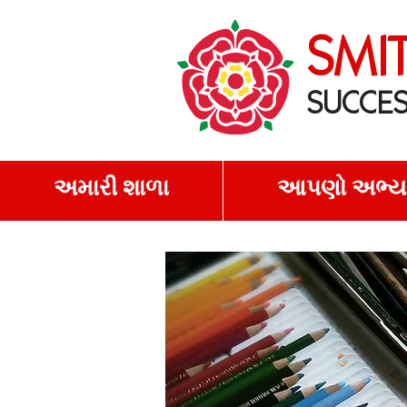
SMI
SUCCES
અમારી શાળા
આપણો અભ્ય