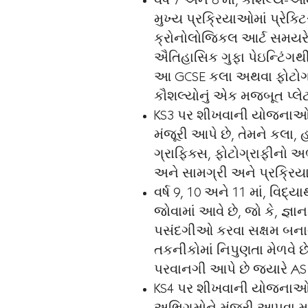
વર્ષ 7 અને 8 માં, કૌશલ્ય-
મુખ્ય પ્રક્રિયાઓમાં પ્રેક્
ક્રોનોલોજિકલ આર્ટ સમયરેખા
ઐતિહાસિક ગુફા પેઇન્ટિંગથ
આ GCSE કલા અથવા ફોટોગ્રા
કૌશલ્યોનું એક મજબૂત પ્લેટફોર
KS3 પર શીખવાની યોજનાઓ વ
મંજૂરી આપે છે, તેમને કલા,
ગ્રાફિક્સ, ફોટોગ્રાફીનો અ
અને સામગ્રી અને પ્રક્રિયા
વર્ષ 9, 10 અને 11 માં, વિ
જોવામાં આવે છે, જો કે, જ્
પસંદગીઓ કરવા સક્ષમ બનાવે 
તકનીકોમાં નિપુણતા મેળવે છ
પરવાનગી આપે છે જ્યારે AS 
KS4 પર શીખવાની યોજનાઓ વ