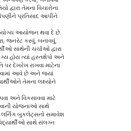
ે અન્વેષણ કરવા, બનાવવા
યો દ્વારા તેમના વિચારોના
 સોંપણીને પ્રતિસાદ આપીને
 યોગ્ય આયોજન થવા દે છે.
ા; જનરેટ કરવું, બનાવવું,
ાર્થીઓ સાથેની ચર્ચાઓ દ્વારા
્ય હોય ત્યાં હસ્તક્ષેપો અને
પર દેખરેખ રાખવા માટેના
વામાં આવે છે અને જ્યાં
ર્થીઓને તેમના લક્ષ્યોને
 આપવા અને વિકસાવવા માટે
ીખવાની યોજનાઓ સાથે
લર્નિંગ બુકલેટ્સનો સમાવેશ
વિદ્યાર્થીઓ સાથે સંલગ્ન