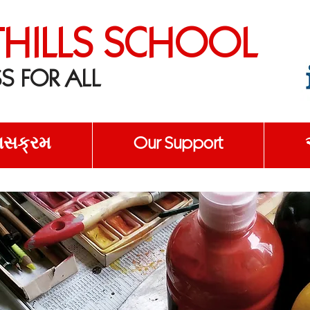
THILLS SCHOOL
S FOR ALL
ાસક્રમ
Our Support