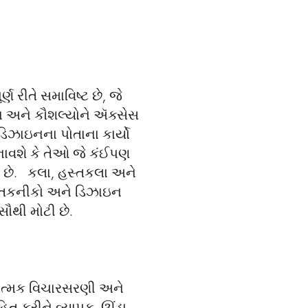
 રીતે સમાવિષ્ટ છે, જે
ઞાન અને કૌશલ્યોને ઍક્સેસ
ડિઝાઇનના પોતાના કાર્યો
બનાવશે કે તેઓ જે કંઈપણ
ા છે. કલા, હસ્તકલા અને
ી તકનીકો અને ડિઝાઇન
સૌથી મોટી છે.
નાત્મક વિચારસરણી અને