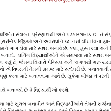
કલાકાર/કાર્યકર/ક્યુરેટર/શિક્ષક
ીઓને સંલગ્ન, પ્રેરણાદાયી અને પડકારજનક છે. તે સંપૂર્ણ
પ્રારંભિક બિંદુઓ અને અવરોધોને ધ્યાનમાં લીધા વિના જ્
ેમને ભાગ લેવા માટે સક્ષમ બનાવે છે. કલા, હસ્તકલા અને 
ે બનાવો. લર્નિંગ વિદ્યાર્થીઓને એ સમજવા માટે સક્ષમ 
 કર્યું છે, જેમના વિચારો પેન્સિલ અને કાગળથી શરૂ થય
વો એ વિષયની તેમની સમજ માટે સર્વોપરી છે. બનાવવાન
પૂર્ણ કરવા માટે બનાવવામાં આવે છે. યુકેમાં બીજા નંબરની 
ે બનાવ્યો છે કે વિદ્યાર્થીઓ કરશે:
ધા માટે સુલભ બનાવીને અને વિદ્યાર્થીઓને તેમની સર્જ