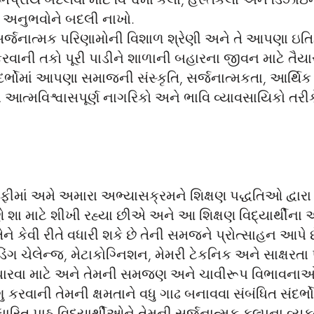
પ્રાય બદલવા માટે વિશ્વમાં કલા, હસ્તકલા અને ડિઝાઇન
 અનુભવોને બદલી નાખો.
સર્જનાત્મક પરિણામોની વિશાળ શ્રેણી અને તે આપણા ઇતિહ
ાની તકો પૂરી પાડીને શાળાની બહારના જીવન માટે તૈયાર 
ે સંદર્ભોમાં આપણા સમાજની સંસ્કૃતિ, સર્જનાત્મકતા, આર્
ં આત્મવિશ્વાસપૂર્ણ નાગરિકો અને ભાવિ વ્યાવસાયિકો તર
ફીમાં અમે અમારા અભ્યાસક્રમને શિક્ષણ પદ્ધતિઓ દ્વા
ણે શા માટે શીખી રહ્યા છીએ અને આ શિક્ષણ વિદ્યાર્થીના
ને કેવી રીતે વધારી શકે છે તેની સમજને પ્રોત્સાહન આપે 
 ચેલેન્જ, મેટાકોગ્નિશન, મેમરી ટેકનિક અને સાક્ષરતા પર 
ારવા માટે અને તેમની સમજણ અને ચાવીરૂપ વિભાવનાઓ અ
કરવાની તેમની ક્ષમતાને વધુ ગાઢ બનાવવા સંબંધિત સંદર્ભો 