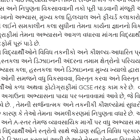
આધારિત પાઠ વિદ્યાર્થીઓને તેમની સર્જનાત્મક કલ્પના વ્ય
ટિસ અને નિપુણતા વિકસાવવાની તકો પૂરી પાડવાની મંજૂરી આપ
નો અભ્યાસ, મુખ્ય કલા હિલચાલ અને ફીચર્ડ કલાકારોને જ
ી લઈને સમકાલીન કલા સુધીના તેમના કાર્યના જ્ઞાનનો 
ફીમાં તેમના અભ્યાસને આગળ વધારવા માંગતા વિદ્યાર્થ
્મ પૂરું પાડે છે.
િદ્યાર્થીઓને વિવિધ તકનીકો અને કૌશલ્ય-આધારિત પ્રવ
 હસ્તકલા અને ડિઝાઇનની અંદરના તમામ ક્ષેત્રોનો પરિચય 
ભ્યાસ કલા, હસ્તકલા અને ડિઝાઇનના મુખ્ય ખ્યાલો દ્વારા
ઓની સમજને વધુ વિકસાવવા, વિસ્તૃત કરવા અને વિસ્તૃત ક
દ્યાર્થીઓ કળા અથવા ફોટોગ્રાફીમાં GCSE તરફ કામ કરે છ
ઞાન અગાઉના અભ્યાસના પાયા પર બનાવવામાં આવે છે, જે વિ
છે. , તેમની સર્જનાત્મક અને તકનીકી કૌશલ્યોમાં સુધારો
ે કારણ કે તેઓ તેમના અમલીકરણમાં નિપુણતા વધારે છે. આ
અને A-સ્તર તેમજ વ્યાવસાયિક માર્ગો પર વધુ અભ્યાસ માટે
િદ્યાર્થીઓને સ્ત્રોતો સાથે જોડાણ સહિત વિવિધ પ્રક