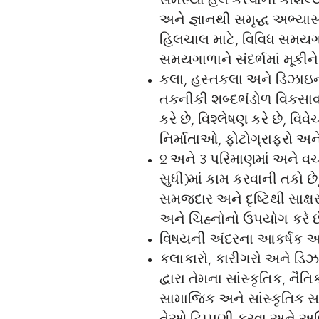
સમસ્યા હલ કરવાની કૌશલ્યોન
અને જ્ઞાનથી સમૃદ્ધ અભ્યા
હિલચાલ માટે, વિવિધ સમયગા
સમયગાળાને સંદર્ભમાં મૂકીન
કલા, હસ્તકલા અને ડિઝાઇન
તકનીકી શબ્દભંડોળ વિકસાવવ
કરે છે, વિશ્લેષણ કરે છે, વિવ
નિર્માતાઓ, ફોટોગ્રાફરો અને
2 અને 3 પરિમાણમાં અને વર્
સુધી)માં કામ કરવાની તકો છ
સમજદાર અને દૃષ્ટિથી સાક્ષ
અને ચિહ્નોનો ઉપયોગ કરે છ
વિષયની અંદરના આકર્ષક અનુ
કલાકારો, કારીગરો અને ડિઝ
દ્વારા તેમના સાંસ્કૃતિક, 
સામાજિક અને સાંસ્કૃતિક સમ