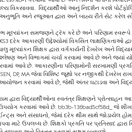
ે ડિઝાઇન કરવામાં આવી છે અને તેમના પોતાના વિચારોન
્ય વિકસાવવા. વિદ્યાર્થીઓ આનું નિદર્શન કરશે પોર્ટફોલિ
િંગ, અનુભૂતિ અને રજૂઆત દ્વારા અને બાહ્ય રીતે સેટ કરેલ
 મૂલ્યાંકન સમજણને ટ્રૅક કરે છે અને પરિણામ સ્વરૂપે
ાં KS3 દરેક આકારણી ઉદ્દેશ્યોમાં વિકસિત લાક્ષણિકતાઓ દ્વાર
ાલુ મૂલ્યાંકન શિક્ષક દ્વારા વર્ગકાર્યની દેખરેખ અને વિદ્ય
્લેષણ અને વિભાગમાં ચર્ચા કરવામાં આવે છે અને જ્યાં યોગ
વામાં આવે છે. આકારણીના પરિણામોની સરખામણી પ્રગતિ 
ે. SEN, DP, MA જેવા વિશિષ્ટ જૂથો પર નજીકથી દેખરેખ રાખ
ું આયોજન કરવામાં આવે છે, જેથી અંતર ઘટાડવા અને વિદ્યા
યમ દ્વારા વિદ્યાર્થીઓના સ્વતંત્ર શિક્ષણને પ્રોત્સાહન
 ઉપયોગ કરવામાં આવે છે. bb3b-136bad5cf58d_ જે શ
ન્ટ્સ અને સંસાધનો, જેમાં દરેક થીમ સાથે જોડાયેલ હોમ 
વા માટે ઉપલબ્ધ છે. શિક્ષકો પ્રગતિ પર પ્રતિસાદ દ્વારા 