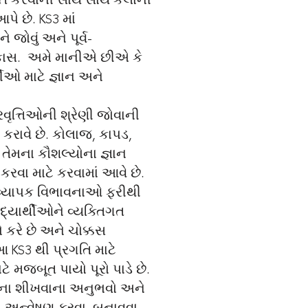
ક્ત કરવાની સાથે સાથે કલાની
ે છે. KS3 માં
ોવું અને પૂર્વ-
વિકાસ. અમે માનીએ છીએ કે
ીઓ માટે જ્ઞાન અને
ૃત્તિઓની શ્રેણી જોવાની
કરાવે છે. કોલાજ, કાપડ,
 તેમના કૌશલ્યોના જ્ઞાન
રવા માટે કરવામાં આવે છે.
ે. વ્યાપક વિભાવનાઓ ફરીથી
દ્યાર્થીઓને વ્યક્તિગત
 કરે છે અને ચોક્કસ
 KS3 થી પ્રગતિ માટે
 મજબૂત પાયો પૂરો પાડે છે.
ારના શીખવાના અનુભવો અને