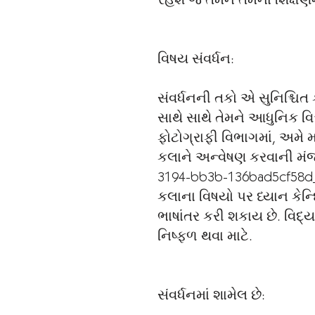
રહેશે જે તેમને તેમના શિક્ષણ
વિષય સંવર્ધન:
સંવર્ધનની તકો એ સુનિશ્ચિત 
સાથે સાથે તેમને આધુનિક વિ
ફોટોગ્રાફી વિભાગમાં, અમે
કલાને અન્વેષણ કરવાની મંજૂ
3194-bb3b-136bad5cf58d_ ક
કલાના વિષયો પર ધ્યાન કેન્
ભાષાંતર કરી શકાય છે. વિદ્
નિષ્ફળ થવા માટે.
સંવર્ધનમાં શામેલ છે: