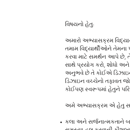
વિષયનો હેતુ:
અમારો અભ્યાસક્રમ વિદ્યાર્થ
તમામ વિદ્યાર્થીઓને તેમના 
કરવા માટે સમર્થન આપે છે, ત
સાથે પ્રયોગ કરો, શોધો અન
અનુભવે છે તે કોઈએ ડિઝાઇન
ડિઝાઇન વચ્ચેનો તફાવત જો
કોઈપણ સ્વરૂપમાં હેતુને પરિ
અમે અભ્યાસક્રમ એ હેતુ સાથ
કલા અને સર્જનાત્મકતાને બ