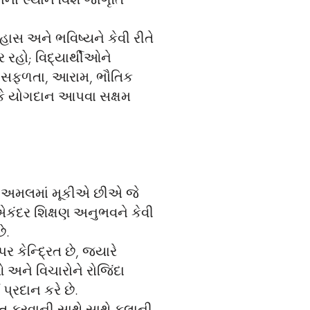
ના સ્થાન વિશે જાગૃતિ
ાસ અને ભવિષ્યને કેવી રીતે
રહો; વિદ્યાર્થીઓને
થિક સફળતા, આરામ, ભૌતિક
ીકે યોગદાન આપવા સક્ષમ
રા અમલમાં મૂકીએ છીએ જે
 એકંદર શિક્ષણ અનુભવને કેવી
છે.
કેન્દ્રિત છે, જ્યારે
ને વિચારોને રોજિંદા
પ્રદાન કરે છે.