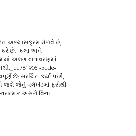
ુલિત અભ્યાસક્રમ મેળવે છે,
 કરે છે. કલા અને
્રમમાં અલગ વાતાવરણમાં
ે નથી._cc781905 -5cde-
ર્ણ છે; સંરચિત કર્યા પછી,
જશે જેનું વર્ગખંડમાં ફરીથી
નકારાત્મક અસરો વિના