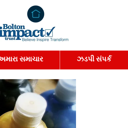
અમારા સમાચાર
ઝડપી સંપર્ક