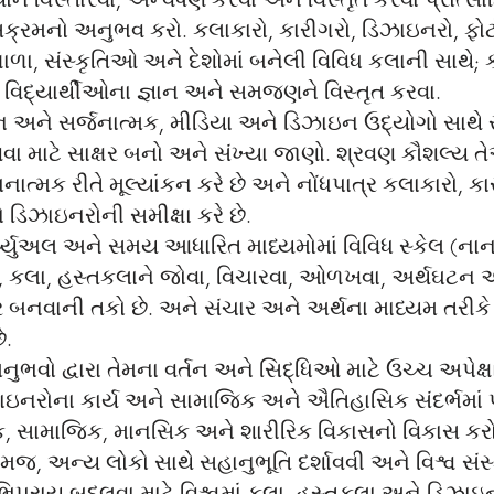
ે વિસ્તારવા, અન્વેષણ કરવા અને વિસ્તૃત કરવા પ્રોત્સા
સક્રમનો અનુભવ કરો. કલાકારો, કારીગરો, ડિઝાઇનરો, ફોટ
ળા, સંસ્કૃતિઓ અને દેશોમાં બનેલી વિવિધ કલાની સાથે;
ે વિદ્યાર્થીઓના જ્ઞાન અને સમજણને વિસ્તૃત કરવા.
 અને સર્જનાત્મક, મીડિયા અને ડિઝાઇન ઉદ્યોગો સાથે
ા માટે સાક્ષર બનો અને સંખ્યા જાણો. શ્રવણ કૌશલ્ય ત
ેચનાત્મક રીતે મૂલ્યાંકન કરે છે અને નોંધપાત્ર કલાકારો, કા
 ડિઝાઇનરોની સમીક્ષા કરે છે.
ચ્યુઅલ અને સમય આધારિત માધ્યમોમાં વિવિધ સ્કેલ (નાના
ે, કલા, હસ્તકલાને જોવા, વિચારવા, ઓળખવા, અર્થઘટન અન
ર બનવાની તકો છે. અને સંચાર અને અર્થના માધ્યમ તરીકે 
ે.
ભવો દ્વારા તેમના વર્તન અને સિદ્ધિઓ માટે ઉચ્ચ અપેક્
ાઇનરોના કાર્ય અને સામાજિક અને ઐતિહાસિક સંદર્ભમાં 
નૈતિક, સામાજિક, માનસિક અને શારીરિક વિકાસનો વિકાસ કરો
જ, અન્ય લોકો સાથે સહાનુભૂતિ દર્શાવવી અને વિશ્વ સંસ્