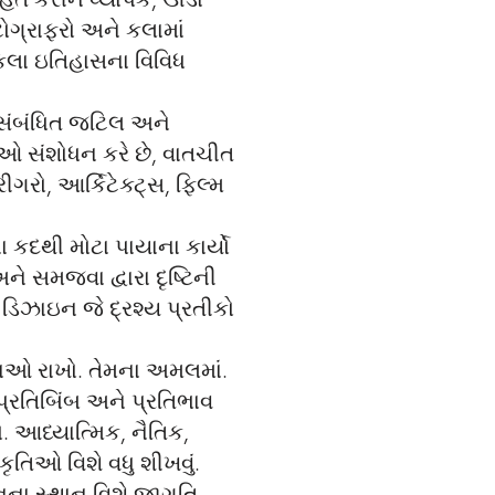
હિત કરીને વ્યાપક, ઊંડા
ોગ્રાફરો અને કલામાં
 કલા ઇતિહાસના વિવિધ
 સંબંધિત જટિલ અને
ેઓ સંશોધન કરે છે, વાતચીત
રીગરો, આર્કિટેક્ટ્સ, ફિલ્મ
 કદથી મોટા પાયાના કાર્યો
ે સમજવા દ્વારા દૃષ્ટિની
ડિઝાઇન જે દ્રશ્ય પ્રતીકો
ષાઓ રાખો. તેમના અમલમાં.
પ્રતિબિંબ અને પ્રતિભાવ
. આધ્યાત્મિક, નૈતિક,
કૃતિઓ વિશે વધુ શીખવું.