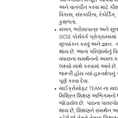
અભિગમોને મંજૂરી આપવા માટ
અને વાતચીત કરવા માટે કૌશલ
વિકાસ, સંસ્કારિતા, રેકોર્ડ
કુશળતા.
સખત, ભરોસાપાત્ર અને સુલભ
GCSE કોર્સવર્ક પ્રોગ્રામ્સમ
મૂલ્યાંકન કરવું અને જ્ઞાન. ચ
થાય છે. આના પરિણામોનું વિશ
વધારાના સમર્થનનો અમલ કર
લક્ષ્યો સાથે કરવામાં આવે છ
જરૂરી હોય ત્યાં હસ્તક્ષેપન
પૂર્ણ કરવા દેવા.
માઈક્રોસોફ્ટ TEAM ના માધ્
મિશ્રિત શિક્ષણ અભિગમનો
જોડાયેલ છે. પાઠના પાવરપોઈ
થાય છે, શિક્ષણને સમર્થન આપ