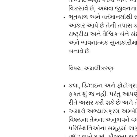
તેઓ ટિપ્પણી કરવા અને અભિ
વિકસાવે છે, અથવા જીવનના
ભૂતકાળ અને વર્તમાનમાંથી 
આકાર આપે છે તેની તપાસ કરવ
રાષ્ટ્રીય અને વૈશ્વિક બંન
અને ભાવનાત્મક સુખાકારીમા
બનાવે છે.
વિષય અમલીકરણ:
કલા, ડિઝાઇન અને ફોટોગ્રા
ફક્ત શું જ નહીં, પરંતુ આપ
રીતે અસર કરી શકે છે અને તે
અમારો અભ્યાસક્રમ એમ્બેડિંગ
વિષયના તેમના અનુભવને વધ
પરિસ્થિતિઓના સમૂહમાં લાગુ 