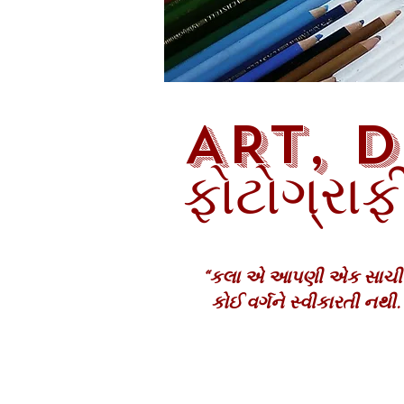
ART, D
ફોટોગ્રાફ
“કલા એ આપણી એક સાચી વૈશ્
કોઈ વર્ગને સ્વીકારતી નથી