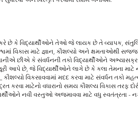
ને સુધારવા અને વિસ્તૃત કરવામાં સક્ષમ બનાવશે.
કરે છે કે વિદ્યાર્થીઓને તેઓ જે લાયક છે તે વ્યાપક, સંત
શ્વમાં વિકાસ માટે જ્ઞાન, કૌશલ્યો અને ક્ષમતાઓથી સજ્જ
 માનીએ છીએ કે સંવર્ધનની તકો વિદ્યાર્થીઓને અભ્યાસક
રી આપે છે, જે વિદ્યાર્થીઓને લાગે છે કે કલા તેમના માટ
ૌશલ્યો વિકસાવવામાં મદદ કરવા માટે સંવર્ધન તકો મહત્વપૂ
દ્રિત કરવા માટેનો વધારાનો સમય કૌશલ્ય વિકાસ તરફ દોરી 
યાર્થીઓને નવી વસ્તુઓ અજમાવવા માટે વધુ સ્વતંત્રતા - 