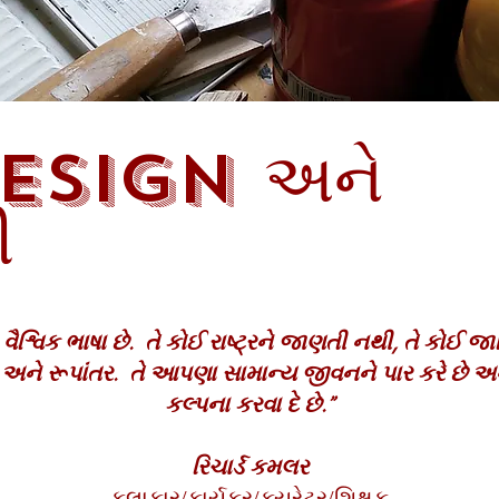
ESIGN અને
ી
વિક ભાષા છે. તે કોઈ રાષ્ટ્રને જાણતી નથી, તે કોઈ 
. અને રૂપાંતર. તે આપણા સામાન્ય જીવનને પાર કરે છે અ
કલ્પના કરવા દે છે.”
રિચાર્ડ કમલર