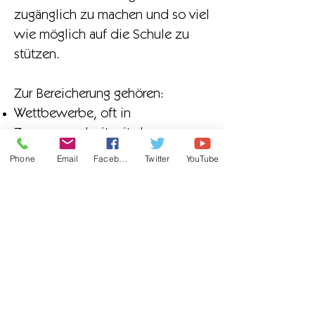
zugänglich zu machen und so viel
wie möglich auf die Schule zu
stützen.
Zur Bereicherung gehören:
Wettbewerbe, oft in
Zusammenarbeit mit der
Bibliothek, um Lese- und
Phone
Email
Facebook
Twitter
YouTube
Schreibfähigkeiten zu entwickeln
Live-Theater in der Schule von
Wandergruppen
Besuche von Autoren und
anderen Gastrednern – wie
Schauspielern und Performern
Abonnement der Zeitung „The
Day“, die es allen Schülern