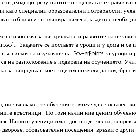
о е подходящо. резултатите от оценката се сравняват
и като специални образователни потребности, уче
ат отблизо и се планира намеса, където е необходи
е се използва за насърчаване и развитие на незави
rosoft. Задачите се поставят в уроци и у дома и се
и със схеми на изучаване на. PowerPoints за уроци и
 са на разположение в подкрепа на обучението. Учи
ка за напредъка, което ще им позволи да подобрят 
та, ние вярваме, че обучението може да се осъществ
ните връстници. По този начин ние ценим обучениет
 нея. Нашите ученици имат достъп до чести, непрек
дворове, образователни посещения, връзки с други