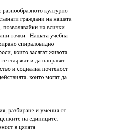
с разнообразното културно
осъзнати граждани на нашата
, позволявайки на всички
ални точки. Нашата учебна
урирано спираловидно
роси, които засягат живота
 се свържат и да направят
ество и социална почтеност
ействията, които могат да
ия, разбиране и умения от
оценките на единиците.
еност в цялата