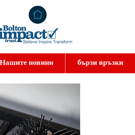
Нашите новини
бързи връзки