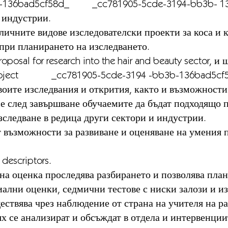
b-136bad5cf58d_ _cc781905-5cde-3194-bb3b- 13
 индустрии.
личните видове изследователски проекти за коса и 
 при планирането на изследването.
osal for research into the hair and beauty sector, и 
project _cc781905-5cde-3194 -bb3b-136bad
воите изследвания и открития, както и възможности
се след завършване обучаемите да бъдат подходящо 
зследване в редица други сектори и индустрии.
 възможности за развиване и оценяване на умения п
descriptors.
пна оценка проследява разбирането и позволява пла
ални оценки, седмични тестове с ниски залози и изп
ствява чрез наблюдение от страна на учителя на ра
ях се анализират и обсъждат в отдела и интервенци