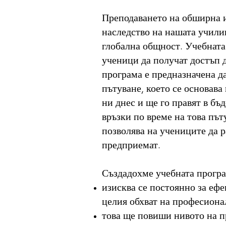
Преподаването на обширна и
наследство на нашата учили
глобална общност. Учебната
ученици да получат достъп 
програма е предназначена д
пътуване, което се основава
ни днес и ще го правят в бъ
връзки по време на това пъ
позволява на учениците да 
предприемат.
Създадохме учебната програ
изисква се постоянно за еф
целия обхват на професиона
това ще повиши нивото на п