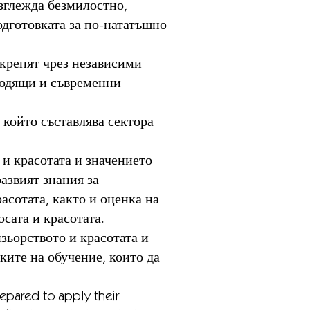
азглежда безмилостно,
одготовката за по-нататъшно
дкрепят чрез независими
ходящи и съвременни
 който съставлява сектора
 и красотата и значението
азвият знания за
асотата, както и оценка на
сата и красотата.
зьорството и красотата и
ките на обучение, които да
y prepared to apply their