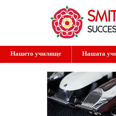
SMI
SUCCES
Нашето училище
Нашата уче