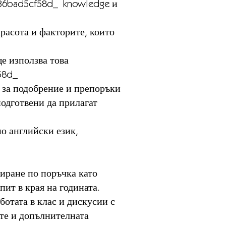
6bad5cf58d_ knowledge и
красота и факторите, които
ще използва това
5cf58d_
 за подобрение и препоръки
подготвени да прилагат
о английски език,
ниране по поръчка като
ит в края на годината.
ботата в клас и дискусии с
ите и допълнителната