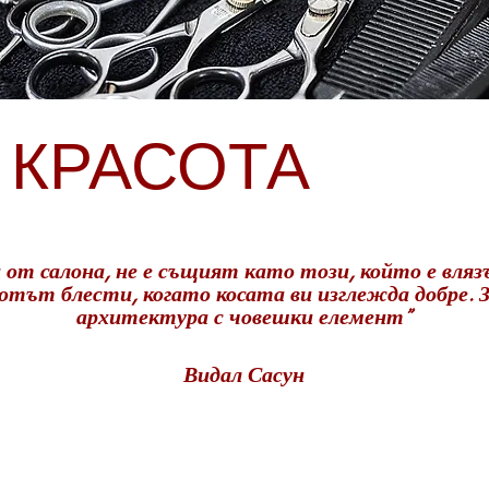
 КРАСОТА
 от салона, не е същият като този, който е вля
тът блести, когато косата ви изглежда добре. З
архитектура с човешки елемент”
Видал Сасун