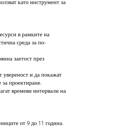
олзват като инструмент за
ресурси в рамките на
тична среда за по-
янна заетост през
ят увереност и да покажат
е за проектиране.
лагат времеви интервали на
ниците от 9 до 11 година.