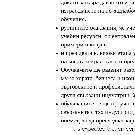
докато затвърждаването и з
изграждането на по-задълбо
обучение.
рутинните очаквания, че уче
учебни ресурси, с централе
примери и казуси.
и през двата ключови етапа 
на косата и красотата, и пр
Обучаемите ще развият разби
му за хората, бизнеса и ико
търговските и професионални
други свързани индустрии. У
обучаващите се ще проучат и
свързаните с тях индустрии,
поемат, за да преследват кар
it is expected that on compl