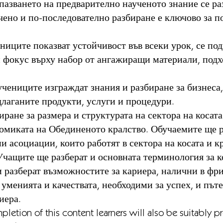
апазването на предварително наученото знание се р
чено и по-последователно разбиране е ключово за п
ниците показват устойчивост във всеки урок, се по
н фокус върху набор от ангажиращи материали, под
учениците изграждат знания и разбиране за бизнеса,
едлаганите продукти, услуги и процедури.
ране за размера и структурата на сектора на косата
номиката на Обединеното кралство. Обучаемите ще р
 асоциации, които работят в сектора на косата и кр
чащите ще разберат и основната терминология за ко
 разберат възможностите за кариера, налични в фри
 уменията и качествата, необходими за успех, и пъте
иера.
etion of this content learners will also be suitabl