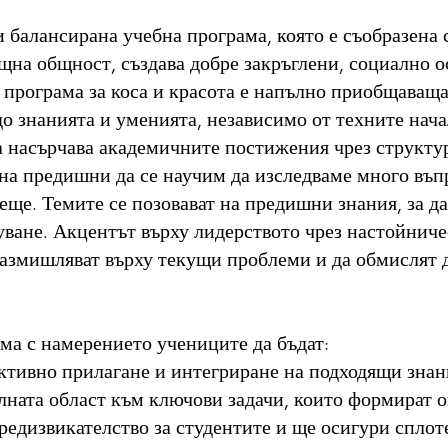
 балансирана учебна програма, която е съобразена 
щна общност, създава добре закръглени, социално 
 програма за коса и красота е напълно приобщаваща
до знанията и уменията, независимо от техните нач
а насърчава академичните постижения чрез структ
 на предишни да се научим да изследваме много въп
деще. Темите се позовават на предишни знания, за да
туване. Акцентът върху лидерството чрез настойнич
размишляват върху текущи проблеми и да обмислят д
ма с намерението учениците да бъдат:
ективно прилагане и интегриране на подходящи знан
лната област към ключови задачи, които формират 
редизвикателство за студентите и ще осигури сплот