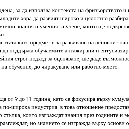
адена, за да използва контекста на фризьорството и
младите хора да развият широко и цялостно разбиран
мични знания и умения за учене, които ще подкрепя
ко
асотата като предмет е за развиване на основни зна
а да поддържа обучаемите ангажирани и ентусиазира
ейния строг подход за оценяване, ще даде възможно
 на обучение, до чиракуване или работно място.
да от 9 до 11 година, като се фокусира върху кумул
а по-широка индустрия. в това отношение предоста
о стъпка, които изграждат знания през годините и 
разглеждат; но знанието се изгражда върху основи