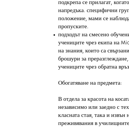
подкрепа се прилагат, когат
напредъка. специфични груп
положение, мами се наблюдав
пропуските.
подходът на смесено обучени
учениците чрез екипа на Mic
на знания, които са свързан
брошури за преразглеждане,
учениците чрез обратна връз
Обогатяване на предмета:
В отдела за красота на коса
независимо или заедно с тех
класната стая, така и извън
преживявания в училищните 