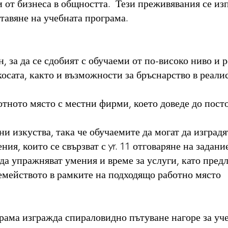
и от бизнеса в общността. Тези преживявания се изп
ставяне на учебната програма.
, за да се сдобият с обучаеми от по-високо ниво и 
косата, както и възможности за бръснарство в реалис
отното място с местни фирми, което доведе до посто
ни изкуства, така че обучаемите да могат да изград
ия, които се свързват с yr. 11 отговаряне на задани
да упражняват умения и време за услуги, като пред
емейството в рамките на подходящо работно място
грама изгражда спираловидно пътуване нагоре за уче