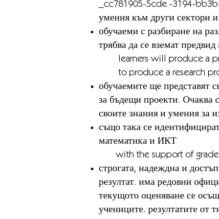
_cc781905-5cde -3194-bb3
умения към други сектори и
обучаеми с разбиране на раз
трябва да се вземат предвид
learners will produce a prop
to produce a research 
обучаемите ще представят с
за бъдещи проекти. Очаква 
своите знания и умения за и
също така се идентифицират
математика и ИКТ
with the support of grade 
строгата, надеждна и достъ
резултат. има редовни офици
текущото оценяване се осъще
учениците. резултатите от т