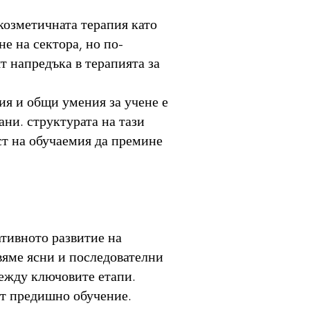
 козметичната терапия като
е на сектора, но по-
т напредъка в терапията за
ния и общи умения за учене е
ни. структурата на тази
ст на обучаемия да премине
ативното развитие на
вяме ясни и последователни
между ключовите етапи.
 от предишно обучение.