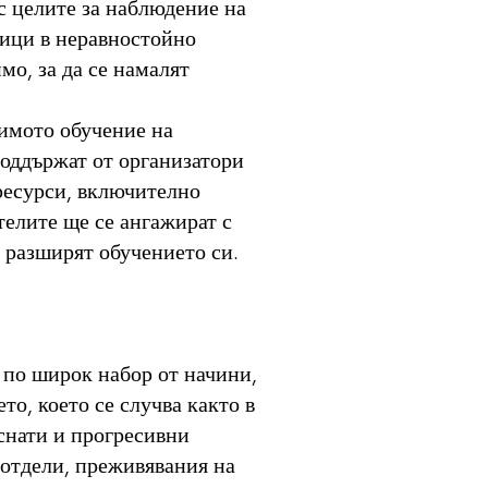
 с целите за наблюдение на
ници в неравностойно
мо, за да се намалят
симото обучение на
 поддържат от организатори
 ресурси, включително
телите ще се ангажират с
и разширят обучението си.
и по широк набор от начини,
о, което се случва както в
ъснати и прогресивни
 отдели, преживявания на