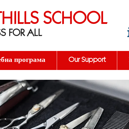
THILLS SCHOOL
S FOR ALL
бна програма
Our Support