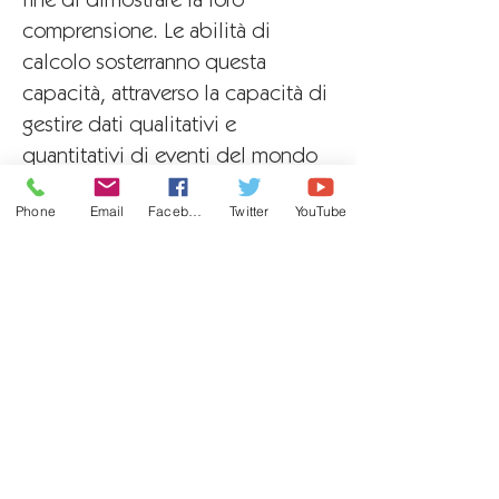
fine di dimostrare la loro
comprensione. Le abilità di
calcolo sosterranno questa
capacità, attraverso la capacità di
gestire dati qualitativi e
quantitativi di eventi del mondo
reale per rafforzare i modelli che
Phone
Email
Facebook
Twitter
YouTube
scoprono.
hanno grandi aspettative per il
loro comportamento e risultati
attraverso esperienze coinvolgenti
all'interno della materia. I nostri
alunni dimostreranno rispetto e
cortesia quando esamineranno
una varietà o persone e luoghi e
apprezzeranno il loro posto nella